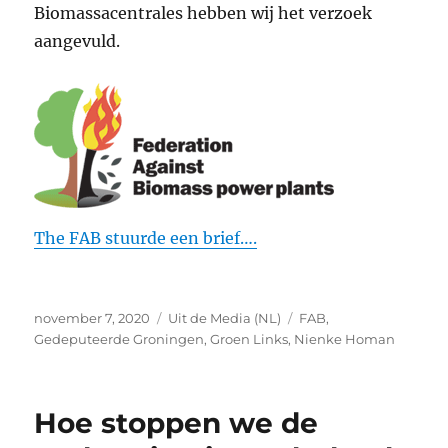
Biomassacentrales hebben wij het verzoek
aangevuld.
The FAB stuurde een brief….
Geplaatst
Categorieën
Tags
november 7, 2020
Uit de Media (NL)
FAB
,
op
Gedeputeerde Groningen
,
Groen Links
,
Nienke Homan
Hoe stoppen we de