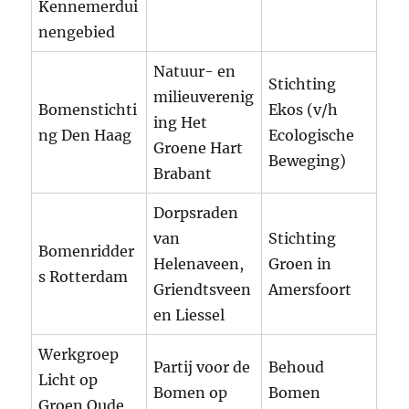
Kennemerdui
nengebied
Natuur- en
Stichting
milieuverenig
Bomenstichti
Ekos (v/h
ing Het
ng Den Haag
Ecologische
Groene Hart
Beweging)
Brabant
Dorpsraden
van
Stichting
Bomenridder
Helenaveen,
Groen in
s Rotterdam
Griendtsveen
Amersfoort
en Liessel
Werkgroep
Partij voor de
Behoud
Licht op
Bomen op
Bomen
Groen Oude