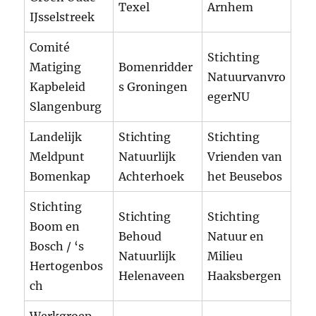
Texel
Arnhem
IJsselstreek
Comité
Stichting
Matiging
Bomenridder
Natuurvanvro
Kapbeleid
s Groningen
egerNU
Slangenburg
Landelijk
Stichting
Stichting
Meldpunt
Natuurlijk
Vrienden van
Bomenkap
Achterhoek
het Beusebos
Stichting
Stichting
Stichting
Boom en
Behoud
Natuur en
Bosch / ‘s
Natuurlijk
Milieu
Hertogenbos
Helenaveen
Haaksbergen
ch
Werkgroep