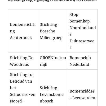
Stop
bomenkap
Bomenstichti
Stichting
Noordholland
ng
Bossche
s
Achterhoek
Milieugroep
Duinreservaa
t
Stichting De
GROEN!natuu
Bomenclub
Woudreus
rlijk
Nederland
Stichting tot
Behoud van
het
Stichting
Bomenridder
Schoorlse-en
Levensbome
s Leeuwarden
Noord-
nbosch