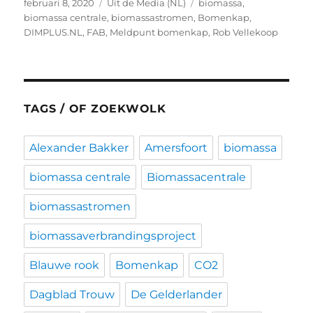
Geplaatst
Categorieën
Tags
februari 8, 2020
Uit de Media (NL)
biomassa
,
op
biomassa centrale
,
biomassastromen
,
Bomenkap
,
DIMPLUS.NL
,
FAB
,
Meldpunt bomenkap
,
Rob Vellekoop
TAGS / OF ZOEKWOLK
Alexander Bakker
Amersfoort
biomassa
biomassa centrale
Biomassacentrale
biomassastromen
biomassaverbrandingsproject
Blauwe rook
Bomenkap
CO2
Dagblad Trouw
De Gelderlander