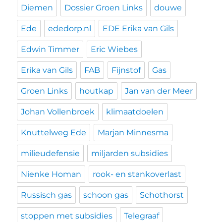
Diemen
Dossier Groen Links
douwe
Ede
ededorp.nl
EDE Erika van Gils
Edwin Timmer
Eric Wiebes
Erika van Gils
FAB
Fijnstof
Gas
Groen Links
houtkap
Jan van der Meer
Johan Vollenbroek
klimaatdoelen
Knuttelweg Ede
Marjan Minnesma
milieudefensie
miljarden subsidies
Nienke Homan
rook- en stankoverlast
Russisch gas
schoon gas
Schothorst
stoppen met subsidies
Telegraaf