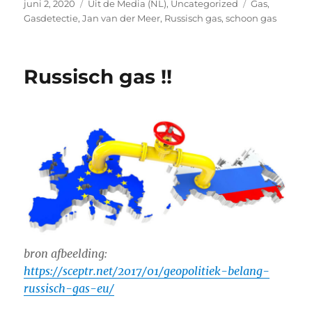
Geplaatst
Categorieën
Tags
juni 2, 2020
Uit de Media (NL)
,
Uncategorized
Gas
,
op
Gasdetectie
,
Jan van der Meer
,
Russisch gas
,
schoon gas
Russisch gas !!
bron afbeelding:
https://sceptr.net/2017/01/geopolitiek-belang-
russisch-gas-eu/