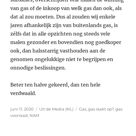
van gas of de inkoop van welk gas dan ook, als
dat al zou moeten. Dus al zouden wij enkele
jaren afhankelijk zijn van buitenlands gas, is
zélfs dat in alle opzichten nog steeds vele
malen gezonder en bovendien nog goedkoper
ook, dan halsstarrig vasthouden aan de
genomen ongelukkige niet te begrijpen en
onnodige beslissingen.
Beter ten halve gekeerd, dan ten hele
verdwaald.
Geplaatst
Categorieën
Tags
juni 11, 2020
Uit de Media (NL)
Gas
,
gas raakt op?
,
gas
op
voorraad
,
NAM