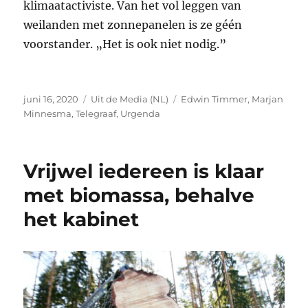
klimaatactiviste. Van het vol leggen van
weilanden met zonnepanelen is ze géén
voorstander. „Het is ook niet nodig.”
Geplaatst
Categorieën
Tags
juni 16, 2020
Uit de Media (NL)
Edwin Timmer
,
Marjan
op
Minnesma
,
Telegraaf
,
Urgenda
Vrijwel iedereen is klaar
met biomassa, behalve
het kabinet