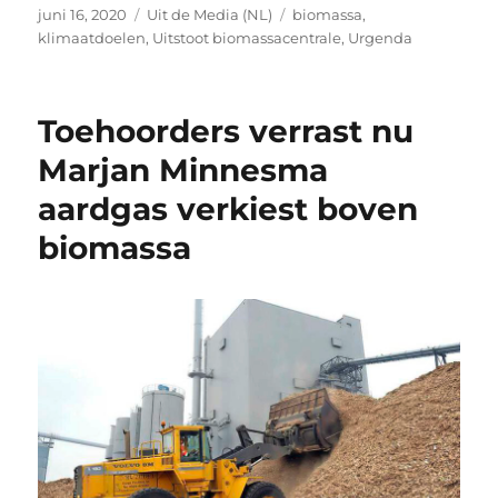
Geplaatst
Categorieën
Tags
juni 16, 2020
Uit de Media (NL)
biomassa
,
op
klimaatdoelen
,
Uitstoot biomassacentrale
,
Urgenda
Toehoorders verrast nu
Marjan Minnesma
aardgas verkiest boven
biomassa