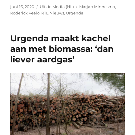
Geplaatst
Categorieën
Tags
juni 16, 2020
Uit de Media (NL)
Marjan Minnesma
,
op
Roderick Veelo
,
RTL Nieuws
,
Urgenda
Urgenda maakt kachel
aan met biomassa: ‘dan
liever aardgas’