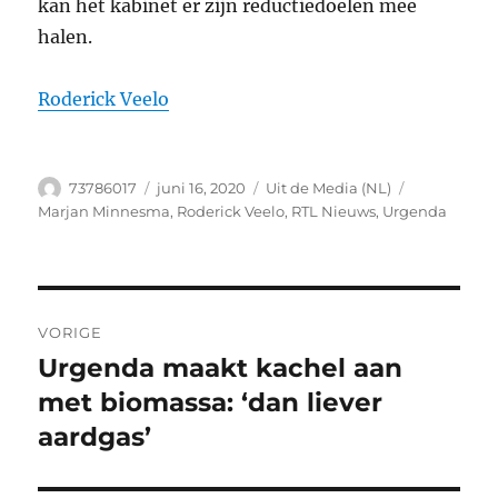
kan het kabinet er zijn reductiedoelen mee
halen.
Roderick Veelo
Auteur
Geplaatst
Categorieën
Tags
73786017
juni 16, 2020
Uit de Media (NL)
op
Marjan Minnesma
,
Roderick Veelo
,
RTL Nieuws
,
Urgenda
Bericht
VORIGE
navigatie
Urgenda maakt kachel aan
Vorig
bericht:
met biomassa: ‘dan liever
aardgas’