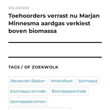
VOLGENDE
Toehoorders verrast nu Marjan
Volgend
bericht:
Minnesma aardgas verkiest
boven biomassa
TAGS / OF ZOEKWOLK
Alexander Bakker
Amersfoort
biomassa
biomassa centrale
Biomassacentrale
biomassastromen