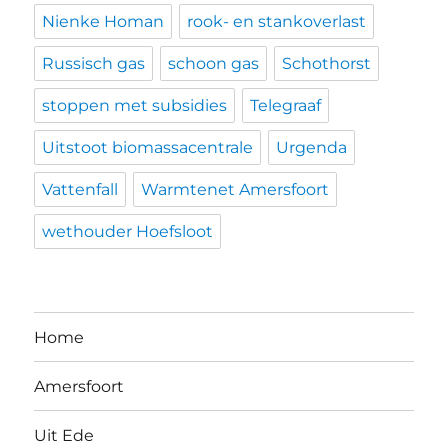
Nienke Homan
rook- en stankoverlast
Russisch gas
schoon gas
Schothorst
stoppen met subsidies
Telegraaf
Uitstoot biomassacentrale
Urgenda
Vattenfall
Warmtenet Amersfoort
wethouder Hoefsloot
Home
Amersfoort
Uit Ede