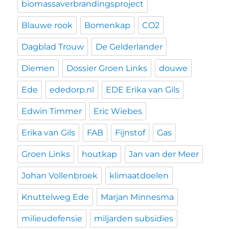
biomassaverbrandingsproject
Blauwe rook
Bomenkap
CO2
Dagblad Trouw
De Gelderlander
Diemen
Dossier Groen Links
douwe
Ede
ededorp.nl
EDE Erika van Gils
Edwin Timmer
Eric Wiebes
Erika van Gils
FAB
Fijnstof
Gas
Groen Links
houtkap
Jan van der Meer
Johan Vollenbroek
klimaatdoelen
Knuttelweg Ede
Marjan Minnesma
milieudefensie
miljarden subsidies