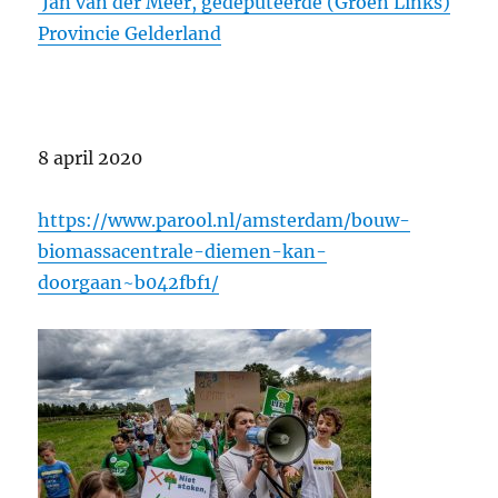
Jan van der Meer, gedeputeerde (Groen Links)
Provincie Gelderland
8 april 2020
https://www.parool.nl/amsterdam/bouw-
biomassacentrale-diemen-kan-
doorgaan~b042fbf1/