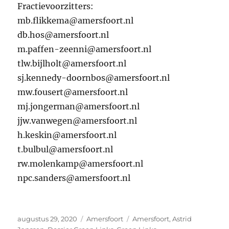
Fractievoorzitters:
mb.flikkema@amersfoort.nl
db.hos@amersfoort.nl
m.paffen-zeenni@amersfoort.nl
tlw.bijlholt@amersfoort.nl
sj.kennedy-doornbos@amersfoort.nl
mw.fousert@amersfoort.nl
mj.jongerman@amersfoort.nl
jjw.vanwegen@amersfoort.nl
h.keskin@amersfoort.nl
t.bulbul@amersfoort.nl
rw.molenkamp@amersfoort.nl
npc.sanders@amersfoort.nl
Geplaatst
Categorieën
Tags
augustus 29, 2020
Amersfoort
Amersfoort
,
Astrid
op