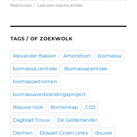
op
PoenLinks
Laat een reactie achter
Dossier
Groen
Links
TAGS / OF ZOEKWOLK
Alexander Bakker
Amersfoort
biomassa
biomassa centrale
Biomassacentrale
biomassastromen
biomassaverbrandingsproject
Blauwe rook
Bomenkap
CO2
Dagblad Trouw
De Gelderlander
Diemen
Dossier Groen Links
douwe