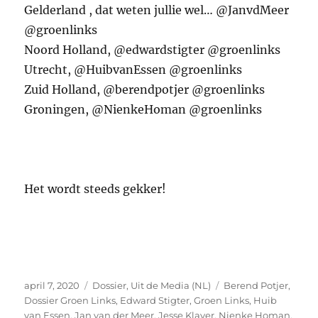
Gelderland , dat weten jullie wel… @JanvdMeer
@groenlinks
Noord Holland, @edwardstigter @groenlinks
Utrecht, @HuibvanEssen @groenlinks
Zuid Holland, @berendpotjer @groenlinks
Groningen, @NienkeHoman @groenlinks
Het wordt steeds gekker!
Geplaatst
Categorieën
Tags
april 7, 2020
Dossier
,
Uit de Media (NL)
Berend Potjer
,
op
Dossier Groen Links
,
Edward Stigter
,
Groen Links
,
Huib
van Essen
,
Jan van der Meer
,
Jesse Klaver
,
Nienke Homan
,