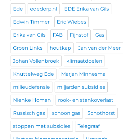
Ede
ededorp.nl
EDE Erika van Gils
Edwin Timmer
Eric Wiebes
Erika van Gils
FAB
Fijnstof
Gas
Groen Links
houtkap
Jan van der Meer
Johan Vollenbroek
klimaatdoelen
Knuttelweg Ede
Marjan Minnesma
milieudefensie
miljarden subsidies
Nienke Homan
rook- en stankoverlast
Russisch gas
schoon gas
Schothorst
stoppen met subsidies
Telegraaf