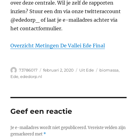
over deze centrale. Wil je zelf de rapporten
inzien? Stuur een dm via onze twitteraccount
@ededorp_ of laat je e-mailadres achter via
het contactformulier.
O
verzicht Metingen De Vallei Ede Final
Auteur
Geplaatst
Categorieën
Tags
73786017
februari 2, 2020
Uit Ede
biomassa
,
op
Ede
,
ededorp.nl
Geef een reactie
Je e-mailadres wordt niet gepubliceerd.
Vereiste velden zijn
gemarkeerd met
*