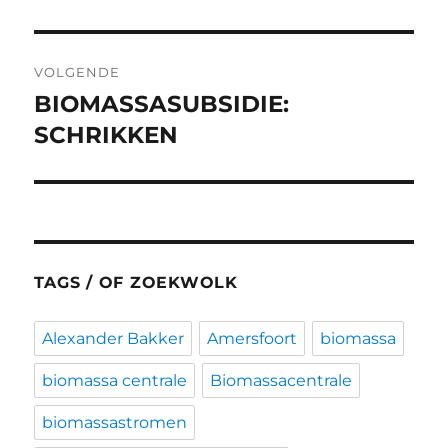
bericht:
VOLGENDE
BIOMASSASUBSIDIE:
Volgend
bericht:
SCHRIKKEN
TAGS / OF ZOEKWOLK
Alexander Bakker
Amersfoort
biomassa
biomassa centrale
Biomassacentrale
biomassastromen