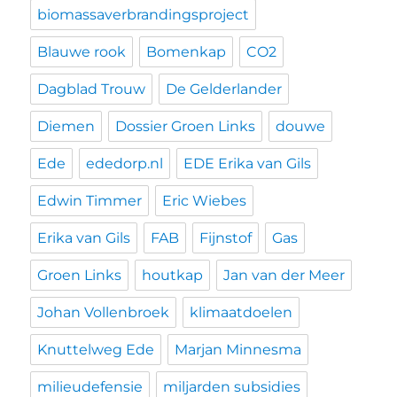
biomassaverbrandingsproject
Blauwe rook
Bomenkap
CO2
Dagblad Trouw
De Gelderlander
Diemen
Dossier Groen Links
douwe
Ede
ededorp.nl
EDE Erika van Gils
Edwin Timmer
Eric Wiebes
Erika van Gils
FAB
Fijnstof
Gas
Groen Links
houtkap
Jan van der Meer
Johan Vollenbroek
klimaatdoelen
Knuttelweg Ede
Marjan Minnesma
milieudefensie
miljarden subsidies