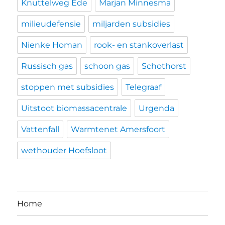
Knuttelweg Ede
Marjan Minnesma
milieudefensie
miljarden subsidies
Nienke Homan
rook- en stankoverlast
Russisch gas
schoon gas
Schothorst
stoppen met subsidies
Telegraaf
Uitstoot biomassacentrale
Urgenda
Vattenfall
Warmtenet Amersfoort
wethouder Hoefsloot
Home