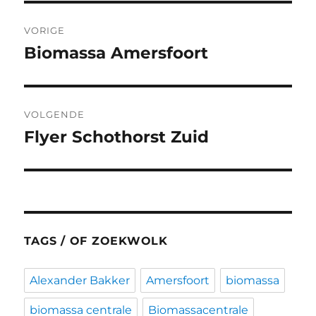
Bericht
VORIGE
navigatie
Biomassa Amersfoort
Vorig
bericht:
VOLGENDE
Flyer Schothorst Zuid
Volgend
bericht:
TAGS / OF ZOEKWOLK
Alexander Bakker
Amersfoort
biomassa
biomassa centrale
Biomassacentrale