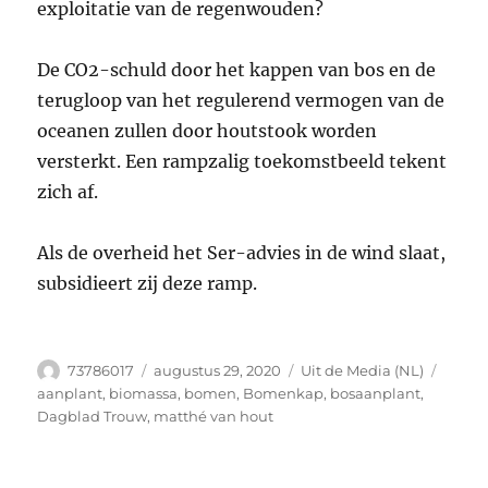
exploitatie van de regenwouden?
De CO2-schuld door het kappen van bos en de
terugloop van het regulerend vermogen van de
oceanen zullen door houtstook worden
versterkt. Een rampzalig toekomstbeeld tekent
zich af.
Als de overheid het Ser-advies in de wind slaat,
subsidieert zij deze ramp.
Auteur
Geplaatst
Categorieën
Tags
73786017
augustus 29, 2020
Uit de Media (NL)
op
aanplant
,
biomassa
,
bomen
,
Bomenkap
,
bosaanplant
,
Dagblad Trouw
,
matthé van hout