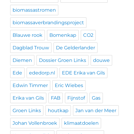
biomassastromen
biomassaverbrandingsproject
Blauwe rook
Bomenkap
CO2
Dagblad Trouw
De Gelderlander
Diemen
Dossier Groen Links
douwe
Ede
ededorp.nl
EDE Erika van Gils
Edwin Timmer
Eric Wiebes
Erika van Gils
FAB
Fijnstof
Gas
Groen Links
houtkap
Jan van der Meer
Johan Vollenbroek
klimaatdoelen