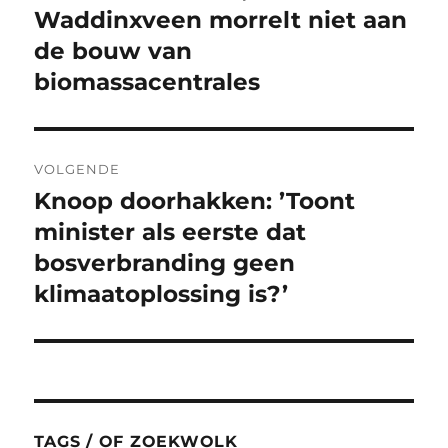
bericht:
Waddinxveen morrelt niet aan
de bouw van
biomassacentrales
VOLGENDE
Knoop doorhakken: ’Toont
Volgend
bericht:
minister als eerste dat
bosverbranding geen
klimaatoplossing is?’
TAGS / OF ZOEKWOLK