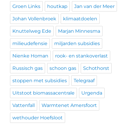
Groen Links
houtkap
Jan van der Meer
Johan Vollenbroek
klimaatdoelen
Knuttelweg Ede
Marjan Minnesma
milieudefensie
miljarden subsidies
Nienke Homan
rook- en stankoverlast
Russisch gas
schoon gas
Schothorst
stoppen met subsidies
Telegraaf
Uitstoot biomassacentrale
Urgenda
Vattenfall
Warmtenet Amersfoort
wethouder Hoefsloot