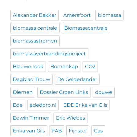
Alexander Bakker
Amersfoort
biomassa
biomassa centrale
Biomassacentrale
biomassastromen
biomassaverbrandingsproject
Blauwe rook
Bomenkap
CO2
Dagblad Trouw
De Gelderlander
Diemen
Dossier Groen Links
douwe
Ede
ededorp.nl
EDE Erika van Gils
Edwin Timmer
Eric Wiebes
Erika van Gils
FAB
Fijnstof
Gas