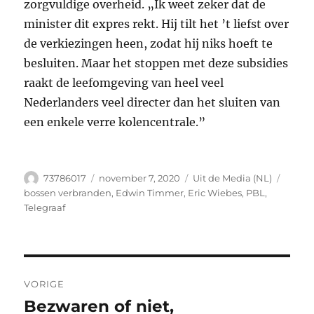
zorgvuldige overheid. „Ik weet zeker dat de
minister dit expres rekt. Hij tilt het ’t liefst over
de verkiezingen heen, zodat hij niks hoeft te
besluiten. Maar het stoppen met deze subsidies
raakt de leefomgeving van heel veel
Nederlanders veel directer dan het sluiten van
een enkele verre kolencentrale.”
Auteur
Geplaatst
Categorieën
Tags
73786017
november 7, 2020
Uit de Media (NL)
op
bossen verbranden
,
Edwin Timmer
,
Eric Wiebes
,
PBL
,
Telegraaf
Bericht
VORIGE
navigatie
Bezwaren of niet,
Vorig