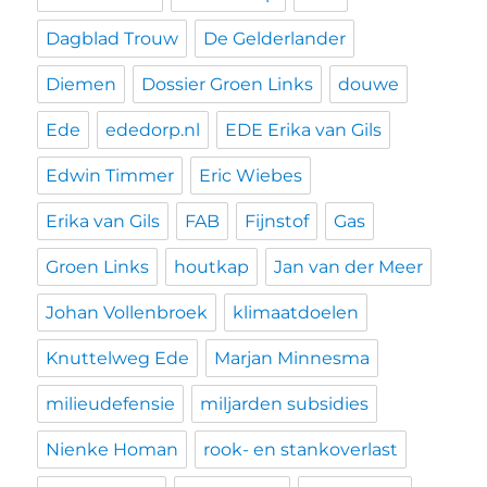
Dagblad Trouw
De Gelderlander
Diemen
Dossier Groen Links
douwe
Ede
ededorp.nl
EDE Erika van Gils
Edwin Timmer
Eric Wiebes
Erika van Gils
FAB
Fijnstof
Gas
Groen Links
houtkap
Jan van der Meer
Johan Vollenbroek
klimaatdoelen
Knuttelweg Ede
Marjan Minnesma
milieudefensie
miljarden subsidies
Nienke Homan
rook- en stankoverlast