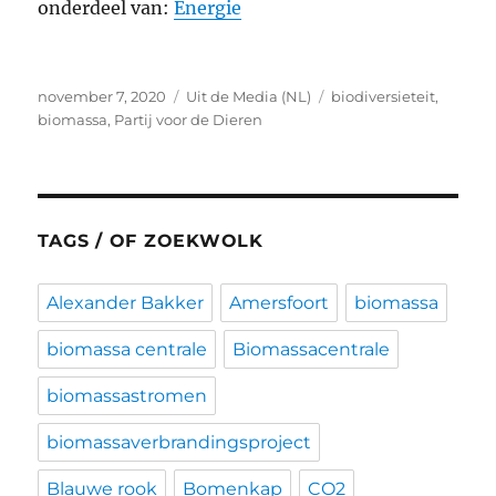
onderdeel van:
Energie
Geplaatst
Categorieën
Tags
november 7, 2020
Uit de Media (NL)
biodiversieteit
,
op
biomassa
,
Partij voor de Dieren
TAGS / OF ZOEKWOLK
Alexander Bakker
Amersfoort
biomassa
biomassa centrale
Biomassacentrale
biomassastromen
biomassaverbrandingsproject
Blauwe rook
Bomenkap
CO2