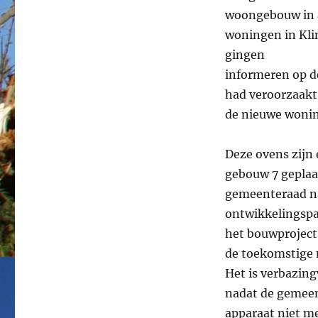
woongebouw in a
woningen in Kli
gingen
informeren op d
had veroorzaakt
de nieuwe wonin
Deze ovens zijn
gebouw 7 geplaa
gemeenteraad na
ontwikkelingspa
het bouwproject
de toekomstige 
Het is verbazin
nadat de gemeent
apparaat niet m