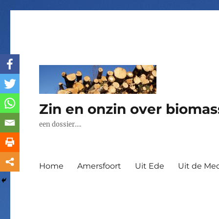
Zin en onzin over biomas
een dossier….
Home
Amersfoort
Uit Ede
Uit de Med