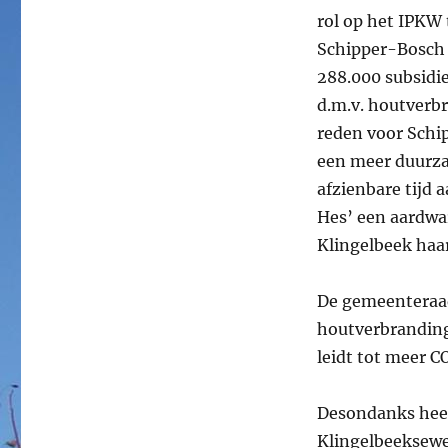
rol op het IPKW 
Schipper-Bosch
288.000 subsidi
d.m.v. houtverbr
reden voor Schi
een meer duurza
afzienbare tijd 
Hes’ een aardwar
Klingelbeek haa
De gemeenteraa
houtverbranding 
leidt tot meer CO
Desondanks hee
Klingelbeeksewe