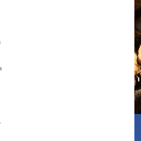
s
n
,