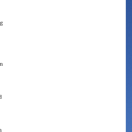
eg
en
d
n