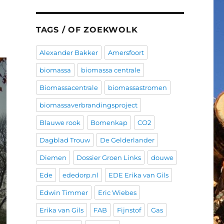
TAGS / OF ZOEKWOLK
Alexander Bakker
Amersfoort
biomassa
biomassa centrale
Biomassacentrale
biomassastromen
biomassaverbrandingsproject
Blauwe rook
Bomenkap
CO2
Dagblad Trouw
De Gelderlander
Diemen
Dossier Groen Links
douwe
Ede
ededorp.nl
EDE Erika van Gils
Edwin Timmer
Eric Wiebes
Erika van Gils
FAB
Fijnstof
Gas