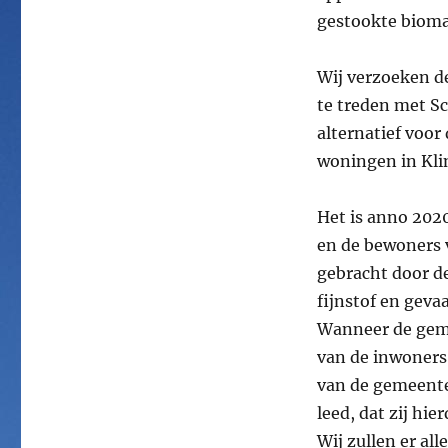
gestookte bioma
Wij verzoeken de
te treden met S
alternatief voo
woningen in Kli
Het is anno 20
en de bewoners 
gebracht door d
fijnstof en gevaa
Wanneer de gem
van de inwoners
van de gemeente
leed, dat zij hie
Wij zullen er al