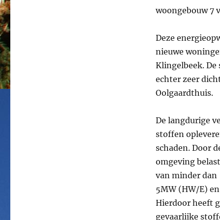
woongebouw 7 va
Deze energieop
nieuwe woningen
Klingelbeek. De
echter zeer dich
Oolgaardthuis.
De langdurige ve
stoffen oplever
schaden. Door d
omgeving belast 
van minder dan
5MW (HW/E) en h
Hierdoor heeft g
gevaarlijke sto