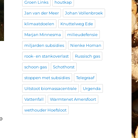
Groen Links
houtkap
Jan van der Meer
Johan Vollenbroek
klimaatdoelen
Knuttelweg Ede
Marjan Minnesma
milieudefensie
miljarden subsidies
Nienke Homan
rook- en stankoverlast
Russisch gas
schoon gas
Schothorst
stoppen met subsidies
Telegraaf
Uitstoot biomassacentrale
Urgenda
Vattenfall
Warmtenet Amersfoort
wethouder Hoefsloot
0