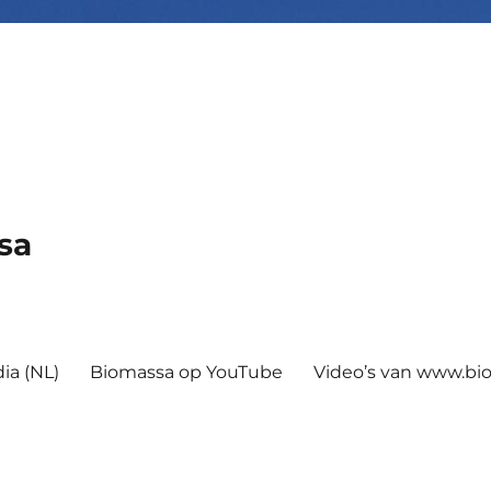
sa
ia (NL)
Biomassa op YouTube
Video’s van www.b