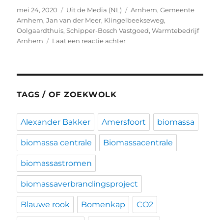
Geplaatst
Categorieën
Tags
mei 24, 2020
Uit de Media (NL)
Arnhem
,
Gemeente
op
Arnhem
,
Jan van der Meer
,
Klingelbeekseweg
,
Oolgaardthuis
,
Schipper-Bosch Vastgoed
,
Warmtebedrijf
op
Arnhem
Laat een reactie achter
Arnhem,
Klingelbeekseweg.
TAGS / OF ZOEKWOLK
Alexander Bakker
Amersfoort
biomassa
biomassa centrale
Biomassacentrale
biomassastromen
biomassaverbrandingsproject
Blauwe rook
Bomenkap
CO2