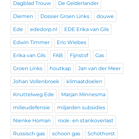
Dagblad Trouw
De Gelderlander
Diemen
Dossier Groen Links
douwe
Ede
ededorp.nl
EDE Erika van Gils
Edwin Timmer
Eric Wiebes
Erika van Gils
FAB
Fijnstof
Gas
Groen Links
houtkap
Jan van der Meer
Johan Vollenbroek
klimaatdoelen
Knuttelweg Ede
Marjan Minnesma
milieudefensie
miljarden subsidies
Nienke Homan
rook- en stankoverlast
Russisch gas
schoon gas
Schothorst