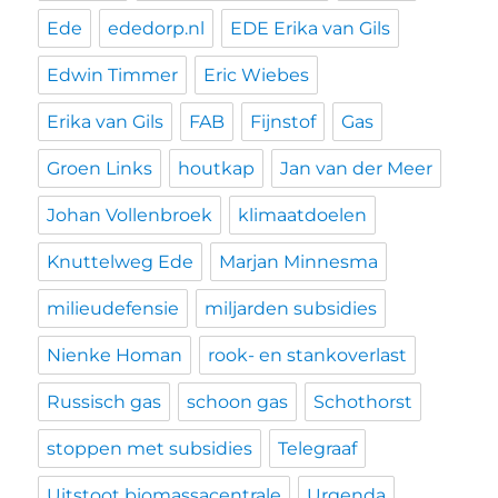
Ede
ededorp.nl
EDE Erika van Gils
Edwin Timmer
Eric Wiebes
Erika van Gils
FAB
Fijnstof
Gas
Groen Links
houtkap
Jan van der Meer
Johan Vollenbroek
klimaatdoelen
Knuttelweg Ede
Marjan Minnesma
milieudefensie
miljarden subsidies
Nienke Homan
rook- en stankoverlast
Russisch gas
schoon gas
Schothorst
stoppen met subsidies
Telegraaf
Uitstoot biomassacentrale
Urgenda