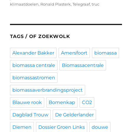
op
klimaatdoelen
,
Ronald Plasterk
,
Telegraaf
,
truc
TAGS / OF ZOEKWOLK
Alexander Bakker
Amersfoort
biomassa
biomassa centrale
Biomassacentrale
biomassastromen
biomassaverbrandingsproject
Blauwe rook
Bomenkap
CO2
Dagblad Trouw
De Gelderlander
Diemen
Dossier Groen Links
douwe