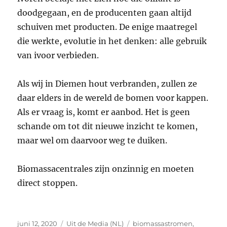
doodgegaan, en de producenten gaan altijd
schuiven met producten. De enige maatregel
die werkte, evolutie in het denken: alle gebruik
van ivoor verbieden.
Als wij in Diemen hout verbranden, zullen ze
daar elders in de wereld de bomen voor kappen.
Als er vraag is, komt er aanbod. Het is geen
schande om tot dit nieuwe inzicht te komen,
maar wel om daarvoor weg te duiken.
Biomassacentrales zijn onzinnig en moeten
direct stoppen.
Geplaatst
Categorieën
Tags
juni 12, 2020
Uit de Media (NL)
biomassastromen
,