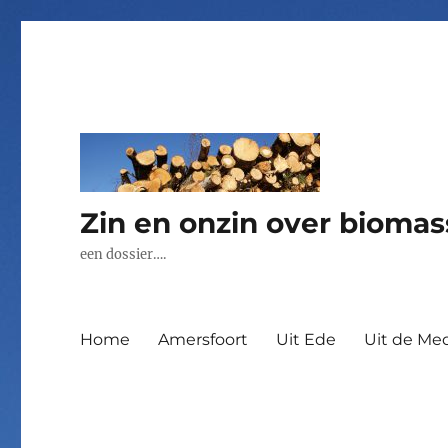
Zin en onzin over biomas
een dossier….
Home
Amersfoort
Uit Ede
Uit de Med