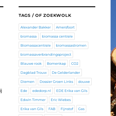
TAGS / OF ZOEKWOLK
Alexander Bakker
Amersfoort
biomassa
biomassa centrale
Biomassacentrale
biomassastromen
biomassaverbrandingsproject
Blauwe rook
Bomenkap
CO2
Dagblad Trouw
De Gelderlander
Diemen
Dossier Groen Links
douwe
j
Ede
ededorp.nl
EDE Erika van Gils
Edwin Timmer
Eric Wiebes
Erika van Gils
FAB
Fijnstof
Gas