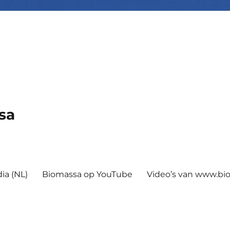
sa
ia (NL)
Biomassa op YouTube
Video’s van www.b