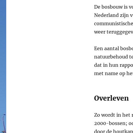
De bosbouw is vo
Nederland zijn 
communistische p
weer teruggegev
Een aantal bosbo
natuurbehoud te
dat in hun rappo
met name op het
Overleven
Zo wordt in het
2000-bossen; oo
door de houtkap.