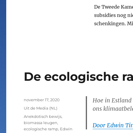
De Tweede Kamer
subsidies nog ni
schenkingen. Mi
De ecologische r
Hoe in Estland 
Geplaatst
november 17, 2020
op
ons klimaatbel
Categorieën
Uit de Media (NL)
Tags
Anekdotisch bewijs
,
biomassa leugen
,
Door Edwin Ti
ecologische ramp
,
Edwin