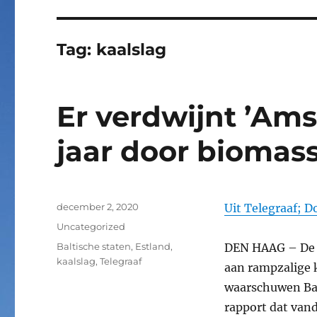
Tag:
kaalslag
Er verdwijnt ’Am
jaar door biomas
Geplaatst
december 2, 2020
Uit Telegraaf; 
op
Categorieën
Uncategorized
Tags
Baltische staten
,
Estland
,
DEN HAAG – De t
kaalslag
,
Telegraaf
aan rampzalige 
waarschuwen Bal
rapport dat vand