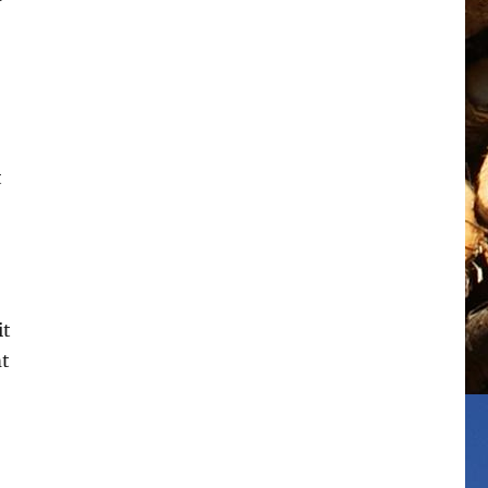
t
it
mt