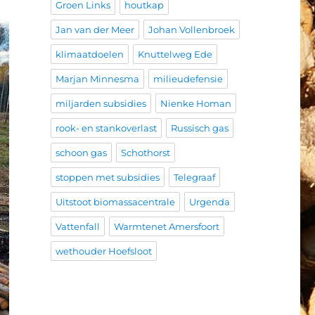
Groen Links
houtkap
Jan van der Meer
Johan Vollenbroek
klimaatdoelen
Knuttelweg Ede
Marjan Minnesma
milieudefensie
miljarden subsidies
Nienke Homan
rook- en stankoverlast
Russisch gas
schoon gas
Schothorst
stoppen met subsidies
Telegraaf
Uitstoot biomassacentrale
Urgenda
Vattenfall
Warmtenet Amersfoort
wethouder Hoefsloot